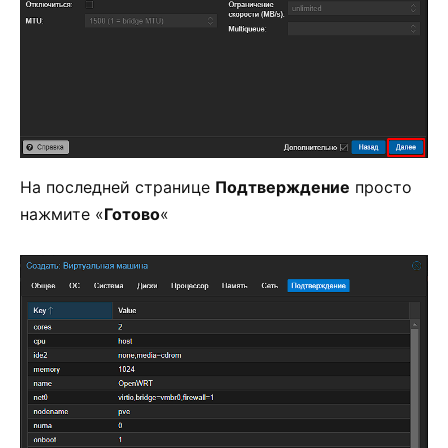
На последней странице
Подтверждение
просто
нажмите «
Готово
«