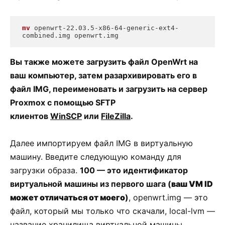
mv
 openwrt-22.03.5-x86-64-generic-ext4-
combined.img openwrt.img
Вы также можете загрузить файл OpenWrt на
ваш компьютер, затем разархивировать его в
файл IMG, переименовать и загрузить на сервер
Proxmox с помощью SFTP
клиентов
WinSCP
или
FileZilla
.
Далее импортируем файл IMG в виртуальную
машину. Введите следующую команду для
загрузки образа.
100 — это идентификатор
виртуальной машины из первого шага (
ваш
VM ID
может отличаться от моего
)
, openwrt.img — это
файл, который мы только что скачали, local-lvm —
название хранилища виртуальной машины