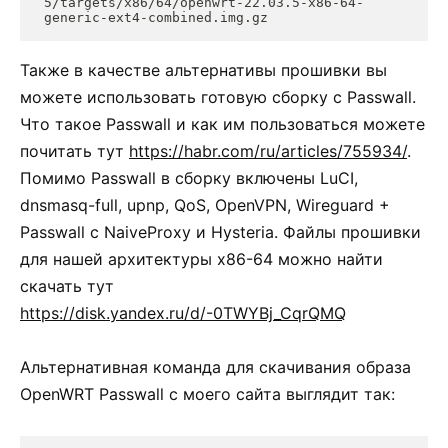
5/targets/x86/64/openwrt-22.03.5-x86-64-
generic-ext4-combined.img.gz
Также в качестве альтернативы прошивки вы
можете использовать готовую сборку с Passwall.
Что такое Passwall и как им пользоваться можете
почитать тут
https://habr.com/ru/articles/755934/
.
Помимо Passwall в сборку включены LuCI,
dnsmasq-full, upnp, QoS, OpenVPN, Wireguard +
Passwall с NaiveProxy и Hysteria. Файлы прошивки
для нашей архитектуры x86-64 можно найти
скачать тут
https://disk.yandex.ru/d/-0TWYBj_CqrQMQ
Альтернативная команда для скачивания образа
OpenWRT Passwall с моего сайта выглядит так: